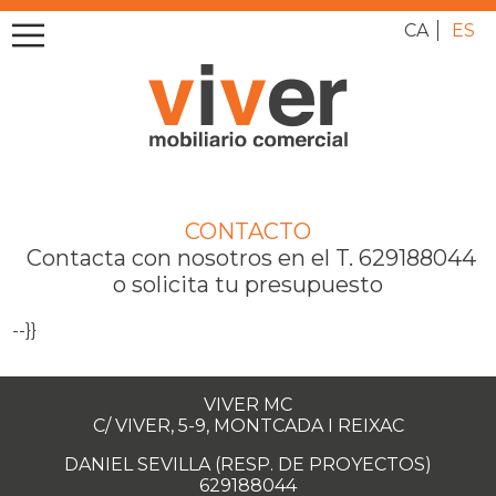
CA
ES
CONTACTO
Contacta con nosotros en el T. 629188044
o solicita tu presupuesto
--}}
VIVER MC
C/ VIVER, 5-9, MONTCADA I REIXAC
DANIEL SEVILLA (RESP. DE PROYECTOS)
629188044